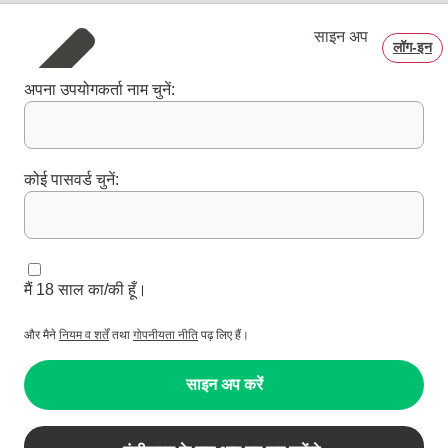
साइन अप
लॉग‑इन
अपना उपयोगकर्ता नाम चुनें:
कोई पासवर्ड चुनें:
मैं 18 साल का/की हूँ।
और मैने
नियम व शर्तें
तथा
गोपनीयता नीति
पढ़ लिए हैं।
साइन अप करें