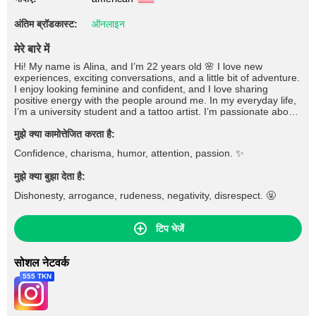
अंतिम ब्रॉडकास्ट:
ऑनलाइन
मेरे बारे में
Hi! My name is Alina, and I’m 22 years old 🌸 I love new
experiences, exciting conversations, and a little bit of adventure.
I enjoy looking feminine and confident, and I love sharing
positive energy with the people around me. In my everyday life,
I’m a university student and a tattoo artist. I’m passionate about
horseback riding, reading books, traveling, and anything that
brings a rush of adrenaline. I also have a soft spot for fresh
मुझे क्या कामोत्तेजित करता है:
flowers — the more, the better! I appreciate genuine
Confidence, charisma, humor, attention, passion. ✨
connections, a good sense of humor, and people who know how
to keep things interesting. If you’d like to get to know me better,
मुझे क्या बुझा देता है:
stop by my room. Maybe our conversation will become the
highlight of your day
Dishonesty, arrogance, rudeness, negativity, disrespect. 🤬
टिप भेजें
सोशल नेटवर्क
555 TKN