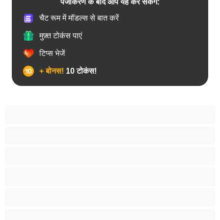
पंजीकरण के बाद आप यह कर सकेंगे:
चैट रूम में मॉडल्स से बात करें
मुफ़्त टोकंस पाएं
टिप्स भेजें
+ बोनस!
10 टोकंस!
18+ लड़कियां
अरबी
आबनूसी
एनल
एशियाई
काले बालों वाली