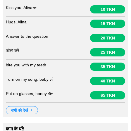
Kiss you, Alina💋
10 TKN
Hugs, Alina
15 TKN
Answer to the question
20 TKN
फॉलो करें
25 TKN
bite you with my teeth
35 TKN
Turn on my song, baby 🎶
40 TKN
Put on glasses, honey 👓
65 TKN
सभी को देखें
काम के घंटे