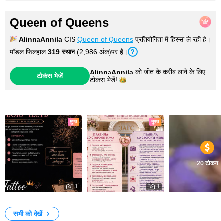
Queen of Queens
AlinnaAnnila
CIS
Queen of Queens
प्रतियोगिता में हिस्सा ले रही है।
मॉडल फिलहाल
319 स्थान
(2,986 अंक)पर है।
को जीत के करीब लाने के लिए
AlinnaAnnila
टोकंस भेजें
टोकंस
भेजें!
फोटो
मुफ्त
मुफ्त
20 टोकन
1
1
9940
12385
A permanent mark on the body (tattoo)
HUSBAND
Violet
सभी को देखें