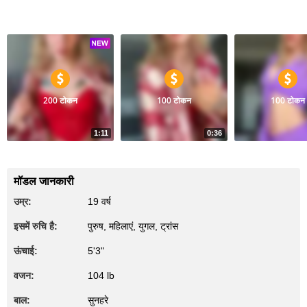
वीडियोज
200 टोकन
100 टोकन
100 टोकन
1:11
0:36
16
97
Tease
Red my love
Dance
मॉडल जानकारी
उम्र:
19 वर्ष
इसमें रुचि है:
पुरुष, महिलाएं, युगल, ट्रांस
ऊंचाई:
5'3"
वजन:
104 lb
बाल:
सुनहरे