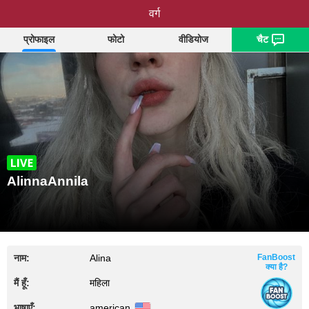
AlinnaAnnila
वर्ग
प्रोफाइल
फोटो
वीडियोज
चैट
AlinnaAnnila
नाम:
Alina
FanBoost
क्या है?
मैं हूँ:
महिला
भाषाएँ:
american