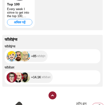
Top 100
Every week I
strive to get into
the top 100,
further - more,
अधिक पढ़ें
wider - deeper,
gaays
फॉलोइंग्स
+85
फॉलोइंग्स
+85
फॉलोइंग
+14.1K
फॉलोअर
+14.1K
फॉलोअर
लॉग‑इन