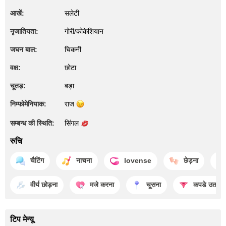
आखें:
सलेटी
नृजातियता:
गोरी/कोकेशियान
जघन बाल:
चिकनी
वक्ष:
छोटा
चूतड़:
बड़ा
निम्फोमेनियाक:
राज
सम्बन्ध की स्थिति:
सिंगल
रुचि
चैटिंग
नाचना
lovense
छेड़ना
वीर्य छोड़ना
मजे करना
चूसना
कपडे उतारन
टिप मेन्यू